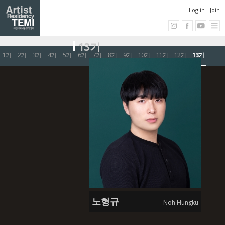
Log in
Join
13기
1기
2기
3기
4기
5기
6기
7기
8기
9기
10기
11기
12기
13기
노형규
Noh Hungku