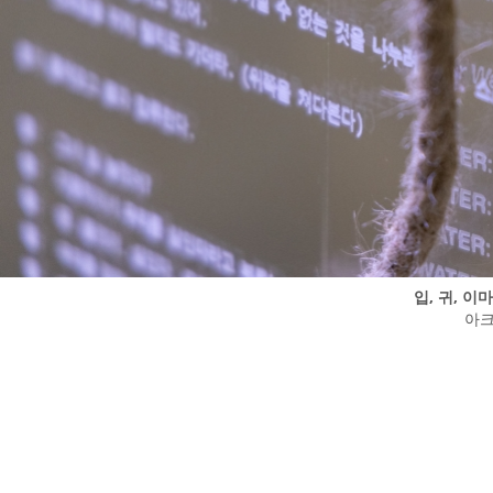
입, 귀, 이마
아크