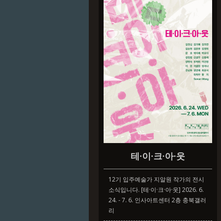
테·이·크·아·웃
12기 입주예술가 지알원 작가의 전시
소식입니다. [테·이·크·아·웃] ​2026. 6.
24. - 7. 6. 인사아트센터 2층 충북갤러
리