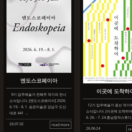
엔도스코페이아
이곳에 도착하
9기 입주예술가 전혜주 작가의 전시
소식입니다. [엔도스코페이아] 2026.
12기 입주예술가 용선 작가
6. 19. - 8. 1. 송은미술관 강남구 도산
소식입니다. [이곳에 도착하여] 
대로 441 ...
6. 26. - 7. 24.충남창작스튜
26.07.02
read more
26.06.24
r