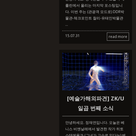
를린에서 올리는 마지막 포스팅입니
다. 이번 주는 (관광객 모드로) DDR박
물관-체크포인트 찰리-유태인박물관
...
15.07.31
read more
[예술가해외파견] ZK/U
일곱 번째 소식
안녕하세요. 정재연입니다. 오늘은 베
니스 비엔날레에서 발견한 작가 히토
스테에욜과 (그녀가 교수로 있다는) 베