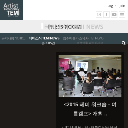
Log in
Join
테미소식 TEMI NEWS
PRESS ROOM
공지사항 NOTICE
테미소식 TEMI NEWS
입주예술가소식 ARTIST NEWS
총
105
건
<2015 테미 워크숍 - 여
름캠프> 개최 ..
2015 테미 워크숍 - 여름캠프(재)대전